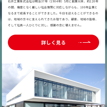
⽯井⼯業株式会社は明治37年（1904年）5⽉に創業以来、約120年
の間、幾度となく厳しい社会情勢に対応しながらも、100年企業と
なるまで成⻑することができました。今⽇を迎えることができるの
は、地域の⽅々に⽀えられてきたお陰であり、顧客、地域の皆様、
そして社員⼀⼈ひとりに対し、感謝の念に堪えません。
詳しく見る