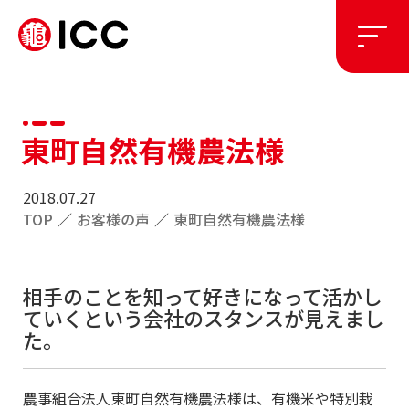
ソリューション
東町自然有機農法様
施工実績
2018.07.27
TOP
／
お客様の声
／
東町自然有機農法様
私たちについて
お知らせ
相手のことを知って好きになって活かし
ていくという会社のスタンスが見えまし
た。
採用情報
農事組合法人東町自然有機農法様は、有機米や特別栽