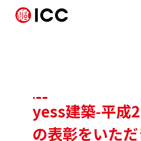
yess建築-平
の表彰をいただ