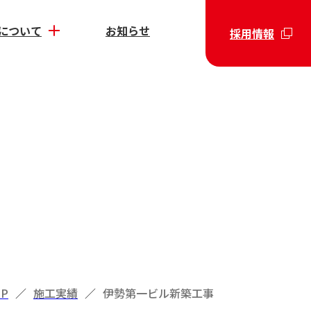
について
お知らせ
採用情報
OP
／
施工実績
／
伊勢第一ビル新築工事