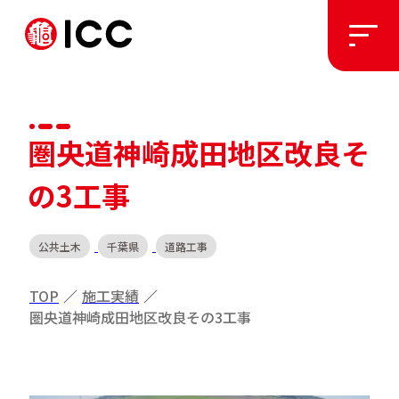
ソリューション
圏央道神崎成田地区改良そ
施工実績
の3工事
私たちについて
公共土木
千葉県
道路工事
お知らせ
TOP
／
施工実績
／
圏央道神崎成田地区改良その3工事
採用情報