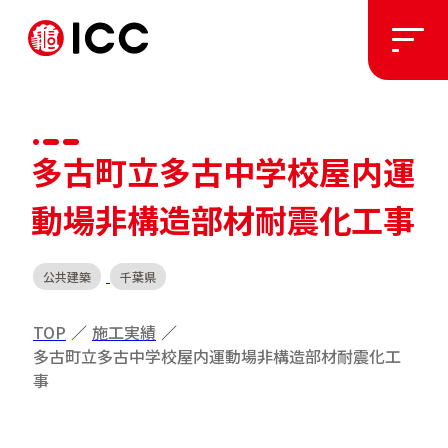
ソリューション
多古町立多古中学校屋内運
施工実績
動場非構造部材耐震化工事
私たちについて
公共建築
千葉県
お知らせ
TOP
／
施工実績
／
多古町立多古中学校屋内運動場非構造部材耐震化工
事
採用情報