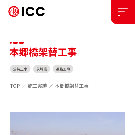
ソリューション
本郷橋架替工事
施工実績
公共土木
茨城県
道路工事
私たちについて
TOP
／
施工実績
／
本郷橋架替工事
お知らせ
採用情報