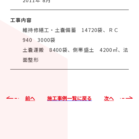
工事内容
維持修繕工・土嚢備蓄 14720袋、ＲＣ
940 3000袋
土嚢運搬 8400袋、側帯盛土 4200㎥、法
面整形
前へ
施工事例一覧に戻る
次へ