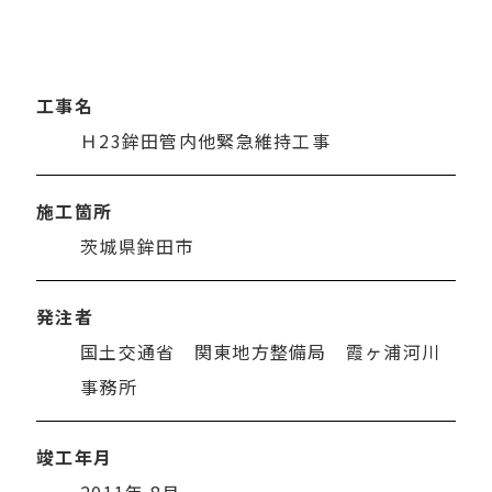
工事名
Ｈ23鉾田管内他緊急維持工事
施工箇所
茨城県鉾田市
発注者
国土交通省 関東地方整備局 霞ヶ浦河川
事務所
竣工年月
2011年 8月