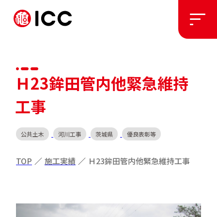
ソリューション
Ｈ23鉾田管内他緊急維持
施工実績
工事
私たちについて
公共土木
河川工事
茨城県
優良表彰等
お知らせ
TOP
／
施工実績
／
Ｈ23鉾田管内他緊急維持工事
採用情報