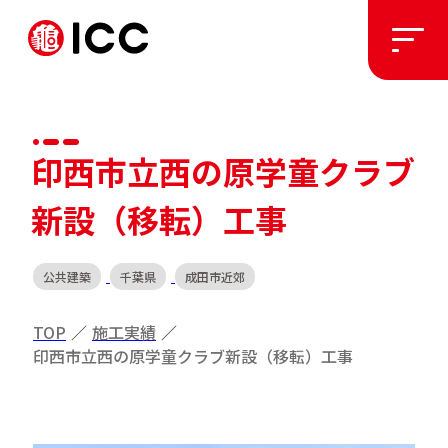
ソリューション
印西市立西の原学童クラブ
施工実績
新設（移転）工事
私たちについて
公共建築
千葉県
成田市近郊
お知らせ
TOP
／
施工実績
／
印西市立西の原学童クラブ新設（移転）工事
採用情報