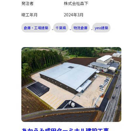
発注者
株式会社森下
竣工年月
2024年3月
倉庫・工場建築
千葉県
物流倉庫
yess建築
あかうみ成田ターミナル建設工事