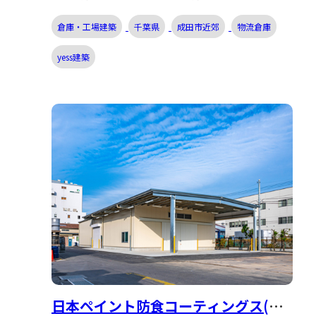
倉庫・工場建築
千葉県
成田市近郊
物流倉庫
yess建築
日本ペイント防食コーティングス(株)