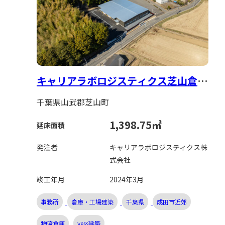
キャリアラボロジスティクス芝山倉庫
兼事務所 新築工事
千葉県山武郡芝山町
1,398.75㎡
延床面積
発注者
キャリアラボロジスティクス株
式会社
竣工年月
2024年3月
事務所
倉庫・工場建築
千葉県
成田市近郊
物流倉庫
yess建築