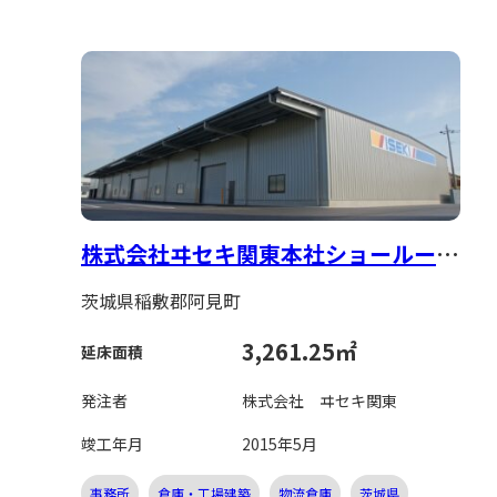
株式会社ヰセキ関東本社ショールーム
兼会議室棟・倉庫棟新築工事
茨城県稲敷郡阿見町
3,261.25㎡
延床面積
発注者
株式会社 ヰセキ関東
竣工年月
2015年5月
事務所
倉庫・工場建築
物流倉庫
茨城県