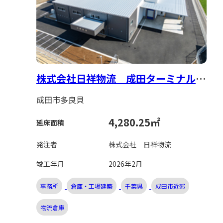
プライバシーポリシー
セキュリティポリシー
株式会社日祥物流 成田ターミナル倉
庫新築工事
成田市多良貝
4,280.25㎡
延床面積
発注者
株式会社 日祥物流
竣工年月
2026年2月
事務所
倉庫・工場建築
千葉県
成田市近郊
物流倉庫