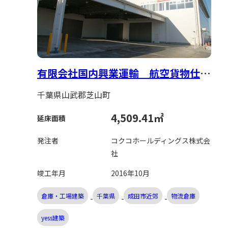
有限会社国内興業運輸 航空貨物仕分
場新築工事
千葉県山武郡芝山町
4,509.41㎡
延床面積
発注者
コクコホールディングス株式会
社
竣工年月
2016年10月
倉庫・工場建築
千葉県
成田市近郊
物流倉庫
yess建築