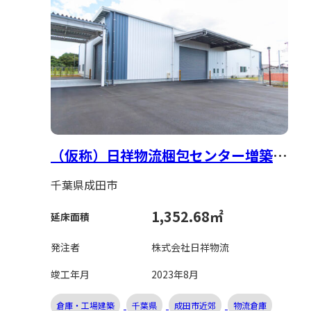
（仮称）日祥物流梱包センター増築工
事
千葉県成田市
1,352.68㎡
延床面積
発注者
株式会社日祥物流
竣工年月
2023年8月
倉庫・工場建築
千葉県
成田市近郊
物流倉庫