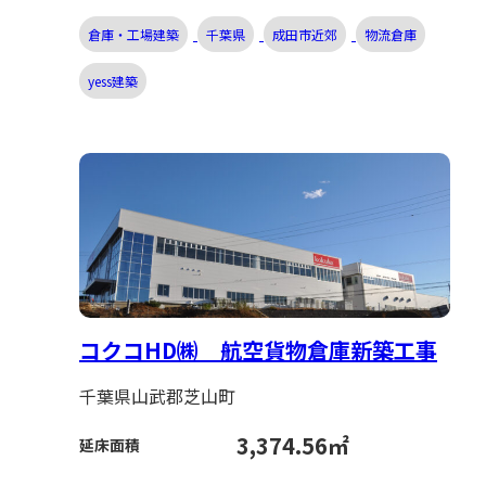
倉庫・工場建築
千葉県
成田市近郊
物流倉庫
yess建築
コクコHD㈱ 航空貨物倉庫新築工事
千葉県山武郡芝山町
3,374.56㎡
延床面積