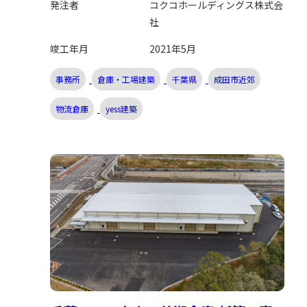
発注者
コクコホールディングス株式会
社
竣工年月
2021年5月
事務所
倉庫・工場建築
千葉県
成田市近郊
物流倉庫
yess建築