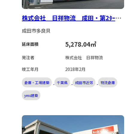
株式会社 日祥物流 成田・第2ﾀｰﾐﾅﾙ
倉庫新設工事
成田市多良貝
5,278.04㎡
延床面積
発注者
株式会社 日祥物流
竣工年月
2018年2月
倉庫・工場建築
千葉県
成田市近郊
物流倉庫
yess建築