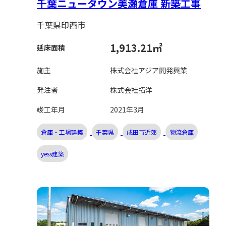
千葉ニュータウン美瀬倉庫 新築工事
千葉県印西市
1,913.21㎡
延床面積
施主
株式会社アジア開発興業
発注者
株式会社拓洋
竣工年月
2021年3月
倉庫・工場建築
千葉県
成田市近郊
物流倉庫
yess建築