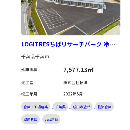
LOGITRESちばリサーチパーク 冷凍
倉庫新築工事
千葉県千葉市
7,577.13㎡
延床面積
発注者
株式会社拓洋
竣工年月
2022年5月
倉庫・工場建築
千葉県
成田市近郊
物流倉庫
空調倉庫
yess建築