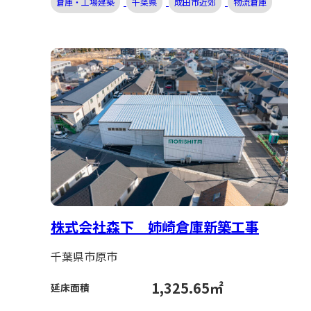
倉庫・工場建築
千葉県
成田市近郊
物流倉庫
株式会社森下 姉崎倉庫新築工事
千葉県市原市
1,325.65㎡
延床面積