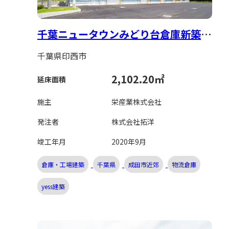
千葉ニュータウンみどり台倉庫新築工
事
千葉県印西市
2,102.20㎡
延床面積
施主
栄産業株式会社
発注者
株式会社拓洋
竣工年月
2020年9月
倉庫・工場建築
千葉県
成田市近郊
物流倉庫
yess建築